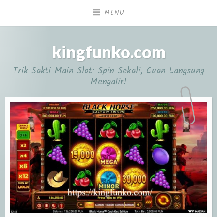
Lanjut
MENU
ke
konten
kingfunko.com
Trik Sakti Main Slot: Spin Sekali, Cuan Langsung
Mengalir!