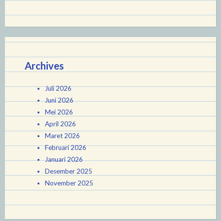
Archives
Juli 2026
Juni 2026
Mei 2026
April 2026
Maret 2026
Februari 2026
Januari 2026
Desember 2025
November 2025