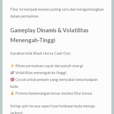
Fitur ini menjadi momen paling seru dan menguntungkan
dalam permainan.
Gameplay Dinamis & Volatilitas
Menengah-Tinggi
Karakteristik Black Horse Cash Out:
Ritme permainan cepat dan penuh energi
Volatilitas menengah ke tinggi
Cocok untuk pemain yang menyukai tema balapan
kuda
Potensi kemenangan besar melalui fitur bonus
Setiap spin terasa seperti perlombaan kuda menuju
jackpot.