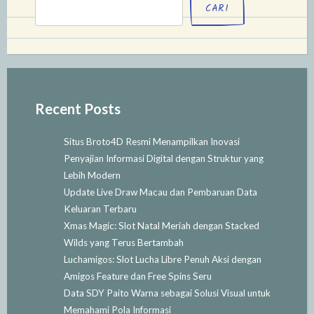
CARI
Recent Posts
Situs Broto4D Resmi Menampilkan Inovasi
Penyajian Informasi Digital dengan Struktur yang
Lebih Modern
Update Live Draw Macau dan Pembaruan Data
Keluaran Terbaru
Xmas Magic: Slot Natal Meriah dengan Stacked
Wilds yang Terus Bertambah
Luchamigos: Slot Lucha Libre Penuh Aksi dengan
Amigos Feature dan Free Spins Seru
Data SDY Paito Warna sebagai Solusi Visual untuk
Memahami Pola Informasi