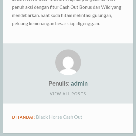
penuh aksi dengan fitur Cash Out Bonus dan Wild yang
mendebarkan. Saat kuda hitam melintasi gulungan,
peluang kemenangan besar siap digenggam.
Penulis:
admin
VIEW ALL POSTS
Black Horse Cash Out
DITANDAI: