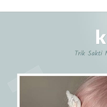
Lanjut
ke
konten
k
Trik Sakti