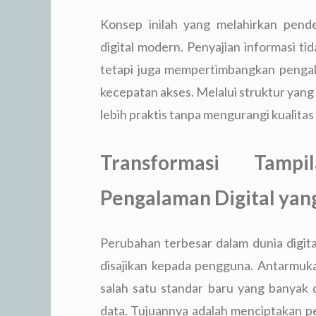
Konsep inilah yang melahirkan pen
digital modern. Penyajian informasi ti
tetapi juga mempertimbangkan pengal
kecepatan akses. Melalui struktur yang
lebih praktis tanpa mengurangi kualita
Transformasi Tamp
Pengalaman Digital yan
Perubahan terbesar dalam dunia digital
disajikan kepada pengguna. Antarmuk
salah satu standar baru yang banyak 
data. Tujuannya adalah menciptakan 