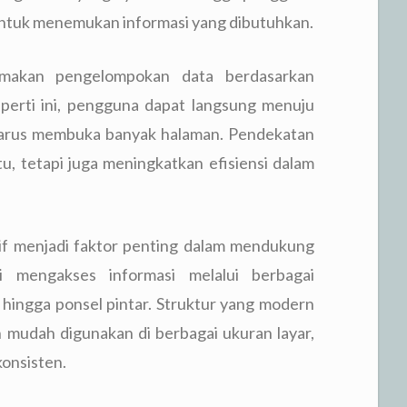
untuk menemukan informasi yang dibutuhkan.
amakan pengelompokan data berdasarkan
eperti ini, pengguna dapat langsung menuju
 harus membuka banyak halaman. Pendekatan
, tetapi juga meningkatkan efisiensi dalam
sif menjadi faktor penting dalam mendukung
i mengakses informasi melalui berbagai
, hingga ponsel pintar. Struktur yang modern
 mudah digunakan di berbagai ukuran layar,
onsisten.