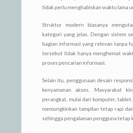
tidak perlu menghabiskan waktu lama 
Struktur modern biasanya mengut
kategori yang jelas. Dengan sistem s
bagian informasi yang relevan tanpa
tersebut tidak hanya menghemat waktu
proses pencarian informasi.
Selain itu, penggunaan desain respon
kenyamanan akses. Masyarakat kin
perangkat, mulai dari komputer, tablet
memungkinkan tampilan tetap rapi dan
sehingga pengalaman pengguna tetap k