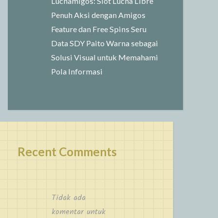
Luchamigos: Slot Lucha Libre
Penuh Aksi dengan Amigos
Feature dan Free Spins Seru
Data SDY Paito Warna sebagai
Solusi Visual untuk Memahami
Pola Informasi
Recent Comments
Tidak ada
komentar untuk