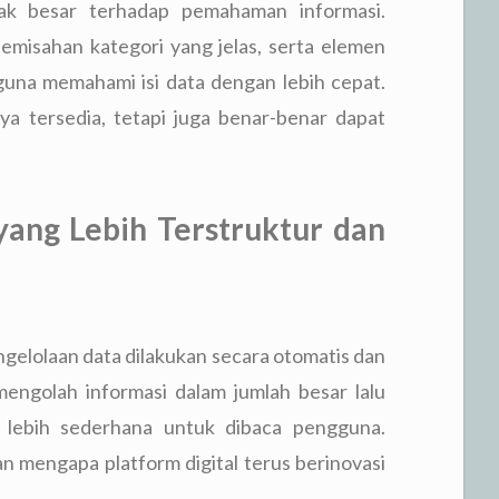
pak besar terhadap pemahaman informasi.
emisahan kategori yang jelas, serta elemen
guna memahami isi data dengan lebih cepat.
ya tersedia, tetapi juga benar-benar dapat
yang Lebih Terstruktur dan
elolaan data dilakukan secara otomatis dan
engolah informasi dalam jumlah besar lalu
lebih sederhana untuk dibaca pengguna.
an mengapa platform digital terus berinovasi