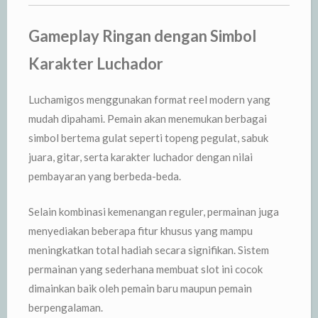
Gameplay Ringan dengan Simbol
Karakter Luchador
Luchamigos menggunakan format reel modern yang
mudah dipahami. Pemain akan menemukan berbagai
simbol bertema gulat seperti topeng pegulat, sabuk
juara, gitar, serta karakter luchador dengan nilai
pembayaran yang berbeda-beda.
Selain kombinasi kemenangan reguler, permainan juga
menyediakan beberapa fitur khusus yang mampu
meningkatkan total hadiah secara signifikan. Sistem
permainan yang sederhana membuat slot ini cocok
dimainkan baik oleh pemain baru maupun pemain
berpengalaman.