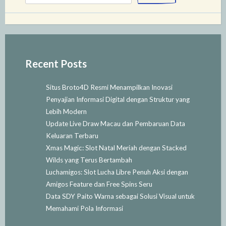
Recent Posts
Situs Broto4D Resmi Menampilkan Inovasi
Penyajian Informasi Digital dengan Struktur yang
Lebih Modern
Update Live Draw Macau dan Pembaruan Data
Keluaran Terbaru
Xmas Magic: Slot Natal Meriah dengan Stacked
Wilds yang Terus Bertambah
Luchamigos: Slot Lucha Libre Penuh Aksi dengan
Amigos Feature dan Free Spins Seru
Data SDY Paito Warna sebagai Solusi Visual untuk
Memahami Pola Informasi