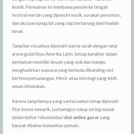
ikonik. Permainan ini membawa pemain ke tengah
festival meriah yang dipenuhi musik, sorakan penonton,
dan aksi para pegulat yang siap bertarung demi hadiah
besar.
Tampilan visualnya dipenuhi warna cerah dengan latar
arena gulat khas Amerika Latin. Setiap karakter dalam
permainan memiliki desain yang unik dan mampu
menghadirkan suasana yang berbeda dibanding slot
bertema petualangan, Mesir, atau mitologi yang lebih
umum ditemukan.
Karena tampilannya yang santai namun tetap dipenuhi
fitur bonus menarik, Luchamigos cukup sering masuk
dalam daftar rekomendasi
slot online gacor
yang
banyak dibahas komunitas pemain.