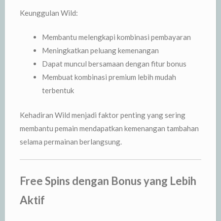
Keunggulan Wild:
Membantu melengkapi kombinasi pembayaran
Meningkatkan peluang kemenangan
Dapat muncul bersamaan dengan fitur bonus
Membuat kombinasi premium lebih mudah
terbentuk
Kehadiran Wild menjadi faktor penting yang sering
membantu pemain mendapatkan kemenangan tambahan
selama permainan berlangsung.
Free Spins dengan Bonus yang Lebih
Aktif